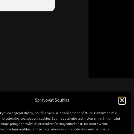
Spravovat Souhlas
© ABRAXAS 2026
tli co nejlepší služby, používáme k ukládání a/nebo přístupu k informacím o
Vytvořil Michal Švec |
Švícodesign
hnologie jako jsou soubory cookies. Souhlas s těmito technologiemi nám umožní
údaje, jako je chování při procházení nebo jedinečná ID na tomto webu.
o odvolání souhlasu může nepříznivě ovlivnit určité vlastnosti a funkce.