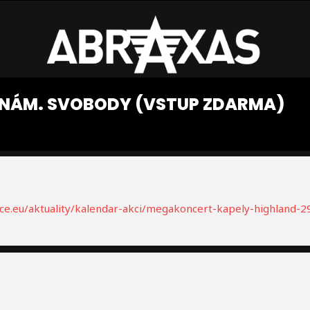
 NÁM. SVOBODY (VSTUP ZDARMA)
ice.eu/aktuality/kalendar-akci/megakoncert-kapely-highland-