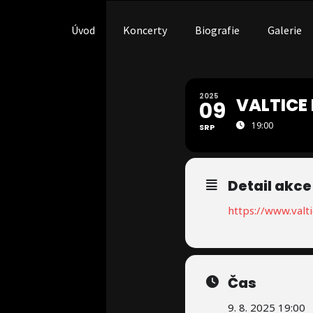
Přeskočit
na
Úvod
Koncerty
Biografie
Galerie
obsah
2025
VALTICE
09
19:00
SRP
Detail akce
https://www.valt
Čas
9. 8. 2025 19:00